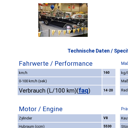
Technische Daten / Specif
Fahrwerte / Performance
Maß
km/h
160
kg/l
0-100 km/h (sek)
Maß
faq
Verbrauch (L/100 km)
(
)
Rad
14-20
Motor / Engine
Prä
Zylinder
V8
Kauf
Hubraum (ccm)
5530
Stü