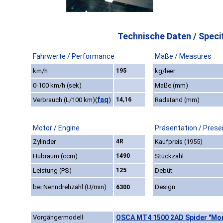
Technische Daten / Specif
Fahrwerte / Performance
Maße / Measures
km/h
195
kg/leer
0-100 km/h (sek)
Maße (mm)
faq
Verbrauch (L/100 km)
(
)
14,16
Radstand (mm)
Motor / Engine
Präsentation / Prese
Zylinder
4R
Kaufpreis (1955)
Hubraum (ccm)
1490
Stückzahl
Leistung (PS)
125
Debüt
bei Nenndrehzahl (U/min)
Design
6300
Vorgängermodell
OSCA MT4 1500 2AD Spider "Morel