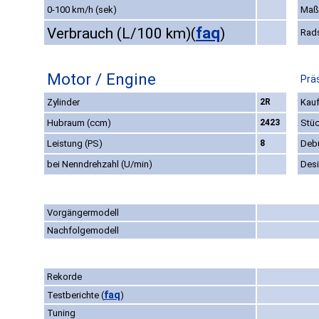
0-100 km/h (sek)
Maß
faq
Verbrauch (L/100 km)
(
)
Rad
Motor / Engine
Prä
Zylinder
2R
Kauf
Hubraum (ccm)
2423
Stüc
Leistung (PS)
8
Deb
bei Nenndrehzahl (U/min)
Des
Vorgängermodell
Nachfolgemodell
Rekorde
faq
Testberichte
(
)
Tuning