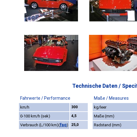
Technische Daten / Specif
Fahrwerte / Performance
Maße / Measures
km/h
300
kg/leer
0-100 km/h (sek)
4,5
Maße (mm)
faq
Verbrauch (L/100 km)
(
)
25,0
Radstand (mm)