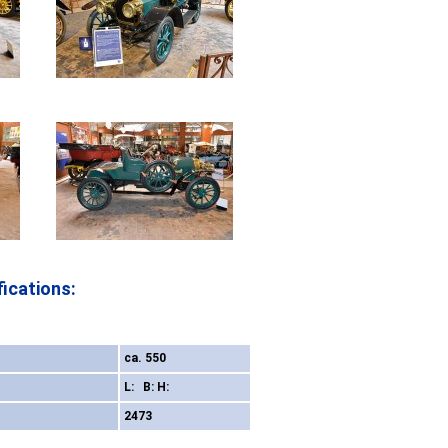
ications:
ca. 550
L: B: H:
2473