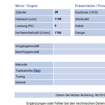
Motor / Engine
Präsentation / Pre
Zylinder
2R
Kaufpreis (1910)
Hubraum (ccm)
1148
Stückzahl
Leistung (PS)
9
Debüt
bei Nenndrehzahl (U/min)
Design
1700
Vorgängermodell
Nachfolgemodell
Rekorde
faq
Testberichte
(
)
Tuning
Internet
Datum der letzten Änderung: 06/29/
Ergänzungen oder Fehler bei den technischen Date