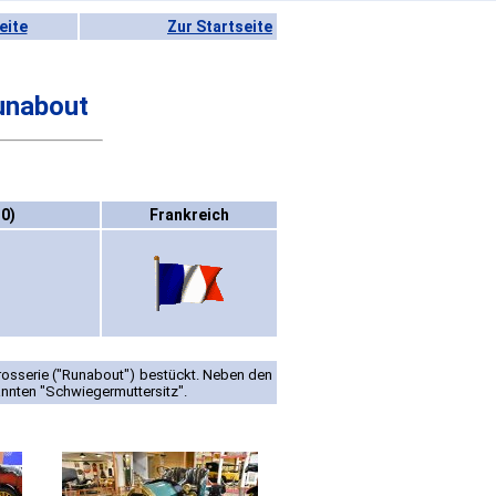
eite
Zur Startseite
unabout
0)
Frankreich
osserie ("Runabout") bestückt. Neben den
annten "Schwiegermuttersitz".