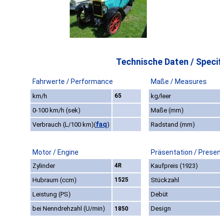
Technische Daten / Specif
Fahrwerte / Performance
Maße / Measures
km/h
65
kg/leer
0-100 km/h (sek)
Maße (mm)
faq
Verbrauch (L/100 km)
(
)
Radstand (mm)
Motor / Engine
Präsentation / Prese
Zylinder
4R
Kaufpreis (1923)
Hubraum (ccm)
1525
Stückzahl
Leistung (PS)
Debüt
bei Nenndrehzahl (U/min)
Design
1850