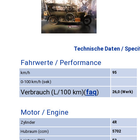
Technische Daten / Specif
Fahrwerte / Performance
km/h
95
0-100 km/h (sek)
faq
Verbrauch (L/100 km)
(
)
26,0 (Werk)
Motor / Engine
Zylinder
4R
Hubraum (ccm)
5702