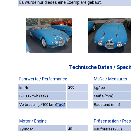
Es wurde nur dieses eine Exemplare gebaut.
Technische Daten / Specif
Fahrwerte / Performance
Maße / Measures
km/h
200
kg/leer
0-100 km/h (sek)
Maße (mm)
faq
Verbrauch (L/100 km)
(
)
Radstand (mm)
Motor / Engine
Präsentation / Pre
Zylinder
4R
Kaufpreis (1953)