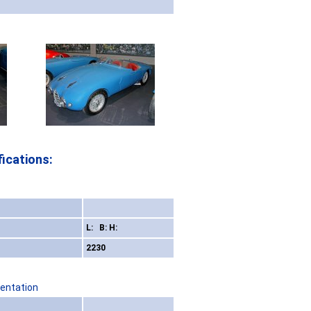
ications:
L: B: H:
2230
sentation