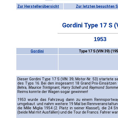
Zur Herstellerübersicht
Zur letzten besuchten S
Gordini Type 17 S (
1953
Gordini
Type 17 S (VIN 39) (19
Dieser Gordini Type 17 S (VIN: 39; Motor-Nr. 53) startete
des Typs 16. Bei den insgesamt 18 Grand Prix-Einsätzen
Behra
,
Maurice Trintignant
,
Harry Schell
und
Raymond Somme
Reims konnte der Wagen sogar gewinnen!
1953 wurde das Fahrzeug dann zu einem Rennsportwage
umgebaut. und nahm weitere 19 Mal bei Rennveranstaltunge
die Mille Miglia 1954 (2. Platz in seiner Klasse!), die 2
(beide Mal mit Ausfällen) und die Tour de Francs. Fahrer war