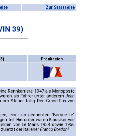
eite
Zur Startseite
VIN 39)
53)
Frankreich
 seine Rennkarriere 1947 als Monoposto
 waren als Fahrer unter anderem
Jean
r
am Steuer tätig. Den Grand Prix von
n, einer so genannten "Barquette"
n teil. Hierunter waren Klassiker wie
4 Stunden von Le Mans 1954 sowie 1956
 zuletzt der Italiener
Franco Bordoni
.