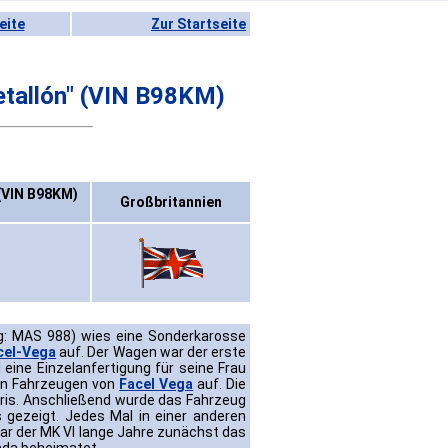
eite
Zur Startseite
etallón" (VIN B98KM)
 (VIN B98KM)
Großbritannien
ng: MAS 988) wies eine Sonderkarosse
cel-Vega
auf. Der Wagen war der erste
eine Einzelanfertigung für seine Frau
ren Fahrzeugen von
Facel Vega
auf. Die
aris. Anschließend wurde das Fahrzeug
gezeigt. Jedes Mal in einer anderen
ar der MK VI lange Jahre zunächst das