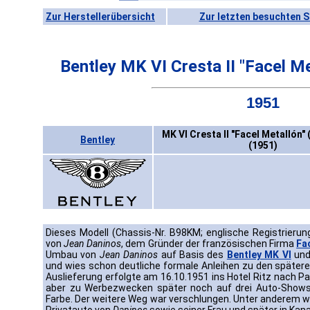
Zur Herstellerübersicht
Zur letzten besuchten S
Bentley MK VI Cresta II "Facel M
1951
MK VI Cresta II "Facel Metallón"
Bentley
(1951)
Dieses Modell (Chassis-Nr. B98KM; englische Registrieru
von
Jean Daninos
, dem Gründer der französischen Firma
Fa
Umbau von
Jean Daninos
auf Basis des
Bentley MK VI
und 
und wies schon deutliche formale Anleihen zu den späte
Auslieferung erfolgte am 16.10.1951 ins Hotel Ritz nach P
aber zu Werbezwecken später noch auf drei Auto-Shows 
Farbe. Der weitere Weg war verschlungen. Unter anderem w