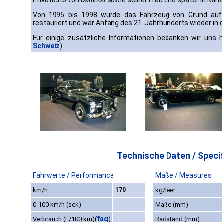
Privatauto von
Daninos
sowie seiner Frau und später in Kan
Von 1995 bis 1998 wurde das Fahrzeug von Grund au
restauriert und war Anfang des 21. Jahrhunderts wieder in
Für einige zusätzliche Informationen bedanken wir uns h
Schweiz
).
Technische Daten / Specif
Fahrwerte / Performance
Maße / Measures
km/h
170
kg/leer
0-100 km/h (sek)
Maße (mm)
faq
Verbrauch (L/100 km)
(
)
Radstand (mm)