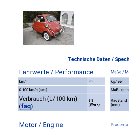
Technische Daten / Specif
Fahrwerte / Performance
Maße / M
km/h
85
kg/leer
0-100 km/h (sek)
Maße (mm
Verbrauch (L/100 km)
Radstand
3,3
faq
(Werk)
(mm)
(
)
Motor / Engine
Präsentat