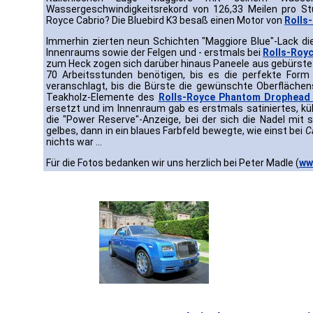
Wassergeschwindigkeitsrekord von 126,33 Meilen pro St
Royce Cabrio? Die Bluebird K3 besaß einen Motor von
Rolls
Immerhin zierten neun Schichten "Maggiore Blue"-Lack die 
Innenraums sowie der Felgen und - erstmals bei
Rolls-Roy
zum Heck zogen sich darüber hinaus Paneele aus gebürstet
70 Arbeitsstunden benötigen, bis es die perfekte For
veranschlagt, bis die Bürste die gewünschte Oberflächenst
Teakholz-Elemente des
Rolls-Royce Phantom Drophead
ersetzt und im Innenraum gab es erstmals satiniertes, kü
die "Power Reserve"-Anzeige, bei der sich die Nadel mit s
gelbes, dann in ein blaues Farbfeld bewegte, wie einst bei
C
nichts war ...
Für die Fotos bedanken wir uns herzlich bei Peter Madle (
ww