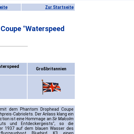
eite
Zur Startseite
 Coupe "Waterspeed
aterspeed
Großbritannien
mit dem Phantom Drophead Coupe
preis-Cabriolets. Der Anlass klang ein
ection ist eine Hommage an
Sir Malcolm
ts und Entdeckergeists", so die
ber 1937 auf dem blauen Wasser des
flugzeugboot Bluebird K3 einen