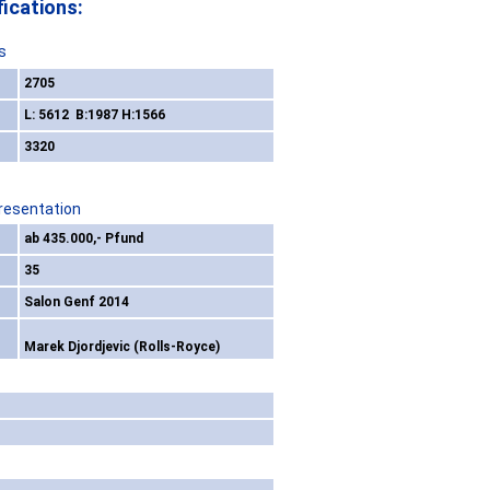
ications:
s
2705
L: 5612 B:1987 H:1566
3320
resentation
ab 435.000,- Pfund
35
Salon Genf 2014
Marek Djordjevic (Rolls-Royce)