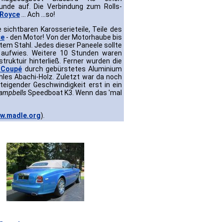
unde auf. Die Verbindung zum Rolls-
-Royce
... Ach ...so!
sichtbaren Karosserieteile, Teile des
ce
- den Motor! Von der Motorhaube bis
em Stahl. Jedes dieser Paneele sollte
m aufwies. Weitere 10 Stunden waren
ruktuir hinterließ. Ferner wurden die
 Coupé
durch gebürstetes Aluminium
hles Abachi-Holz. Zuletzt war da noch
teigender Geschwindigkeit erst in ein
ampbells
Speedboat K3. Wenn das 'mal
w.madle.org
).