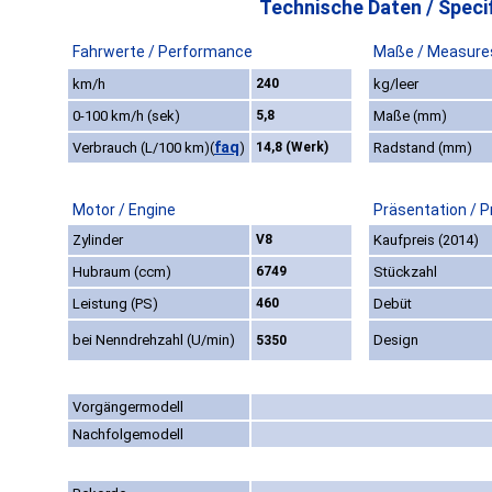
Technische Daten / Specif
Fahrwerte / Performance
Maße / Measure
km/h
240
kg/leer
0-100 km/h (sek)
5,8
Maße (mm)
faq
Verbrauch (L/100 km)
(
)
14,8 (Werk)
Radstand (mm)
Motor / Engine
Präsentation / P
Zylinder
V8
Kaufpreis (2014)
Hubraum (ccm)
6749
Stückzahl
Leistung (PS)
460
Debüt
bei Nenndrehzahl (U/min)
Design
5350
Vorgängermodell
Nachfolgemodell