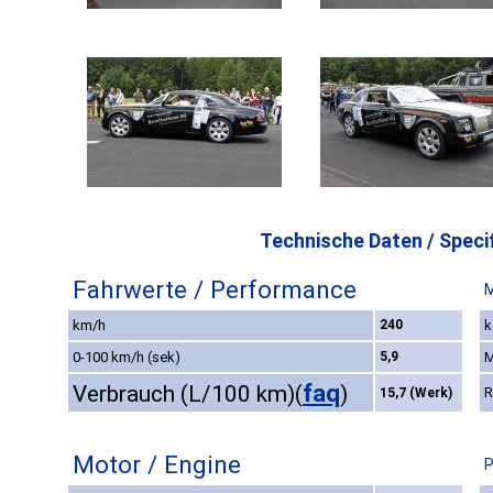
Technische Daten / Specif
Fahrwerte / Performance
M
km/h
240
k
0-100 km/h (sek)
5,9
M
faq
Verbrauch (L/100 km)
(
)
R
15,7 (Werk)
Motor / Engine
P