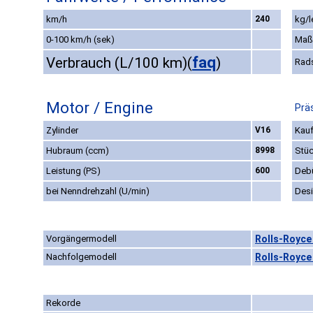
km/h
240
kg/l
0-100 km/h (sek)
Maß
faq
Verbrauch (L/100 km)
(
)
Rad
Motor / Engine
Prä
Zylinder
V16
Kauf
Hubraum (ccm)
8998
Stüc
Leistung (PS)
600
Deb
bei Nenndrehzahl (U/min)
Des
Vorgängermodell
Rolls-Royce 
Nachfolgemodell
Rolls-Royce
Rekorde