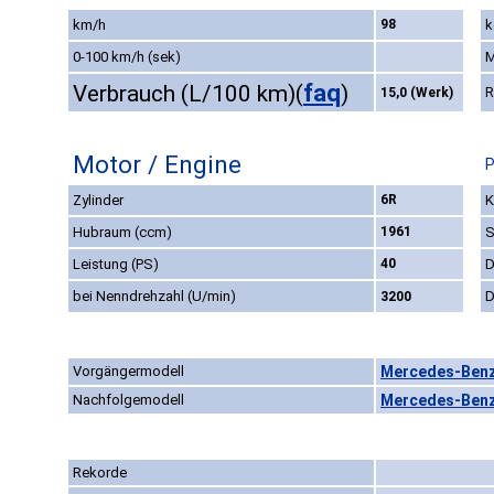
km/h
98
k
0-100 km/h (sek)
M
faq
Verbrauch (L/100 km)
(
)
R
15,0 (Werk)
Motor / Engine
P
Zylinder
6R
K
Hubraum (ccm)
1961
S
Leistung (PS)
40
D
bei Nenndrehzahl (U/min)
D
3200
Vorgängermodell
Mercedes-Benz 
Nachfolgemodell
Mercedes-Benz 
Rekorde