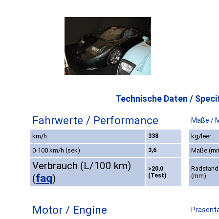
Technische Daten / Specif
Fahrwerte / Performance
Maße / 
km/h
338
kg/leer
0-100 km/h (sek)
3,6
Maße (m
Verbrauch (L/100 km)
Radstand
>20,0
faq
(Test)
(mm)
(
)
Motor / Engine
Präsenta