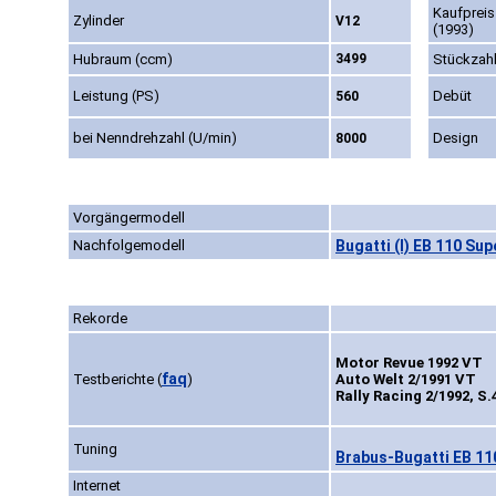
Kaufpreis
Zylinder
V12
(1993)
Hubraum (ccm)
3499
Stückzah
Leistung (PS)
Debüt
560
bei Nenndrehzahl (U/min)
Design
8000
Vorgängermodell
Nachfolgemodell
Bugatti (I) EB 110 Su
Rekorde
Motor Revue 1992 VT
faq
Testberichte
(
)
Auto Welt 2/1991 VT
Rally Racing 2/1992, S.
Tuning
Brabus-Bugatti EB 11
Internet