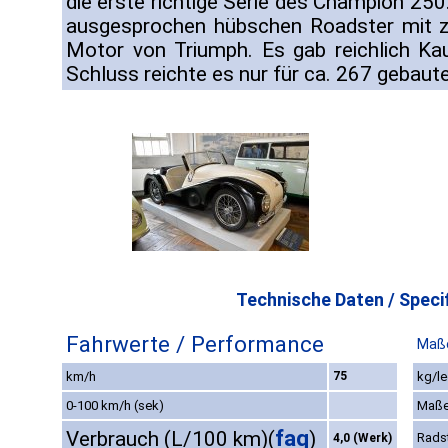
die erste richtige Serie des Champion 250
ausgesprochen hübschen Roadster mit zw
Motor von Triumph. Es gab reichlich Ka
Schluss reichte es nur für ca. 267 gebaut
Technische Daten / Specif
Fahrwerte / Performance
Maße
km/h
75
kg/le
0-100 km/h (sek)
Maße
faq
Verbrauch (L/100 km)
(
)
Rads
4,0 (Werk)