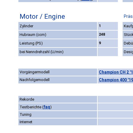
Motor / Engine
Präs
Zylinder
1
Kaufp
Hubraum (ccm)
248
Stüc
Leistung (PS)
9
Debü
bei Nenndrehzahl (U/min)
Desi
Vorgängermodell
Champion CH 2 '
Nachfolgemodell
Champion 400 '1
Rekorde
faq
Testberichte
(
)
Tuning
Internet