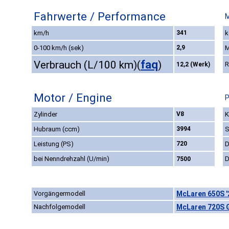
Fahrwerte / Performance
M
km/h
341
k
0-100 km/h (sek)
2,9
M
faq
Verbrauch (L/100 km)
(
)
R
12,2 (Werk)
Motor / Engine
P
Zylinder
V8
K
Hubraum (ccm)
3994
S
Leistung (PS)
720
D
bei Nenndrehzahl (U/min)
D
7500
Vorgängermodell
McLaren 650S '
Nachfolgemodell
McLaren 720S 