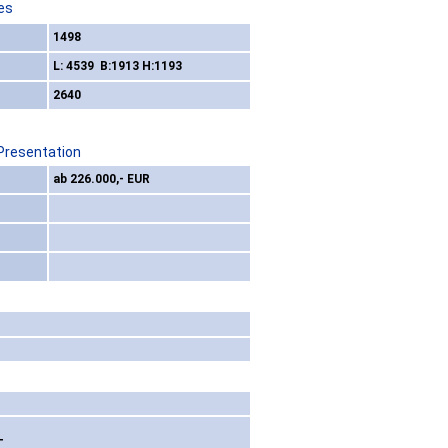
es
1498
L: 4539 B:1913 H:1193
2640
 Presentation
ab 226.000,- EUR
T