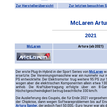
Zur Herstellerübersicht
Zur letzten besuchten S
McLaren Artu
2021
McLaren
Artura (ab 2021)
Der erste Plug-In-Hybrid in der Sport Series von
McLaren
wa
ersetzte. Die Verennungsmaschine war ein nunmehr nur noc
PS entwicktelte. Der Elektromotor trug weitere 95 PS zur 
wogen aber die elektrischen Komponenten allein etwa 1
anhob. Die Kraftübertragung erfolgte über ein 8-Gan
Höchstgeschwindigkeit betrug beachtliche 330 km/h.
Die Auslieferung des Coupés, die für Ende 2021 vorgesehe
der Chipkrise, dann wegen Softwareproblemen bis auf End
Artura Spider
, der jedoch fast 50.000,- Euro teurer war als