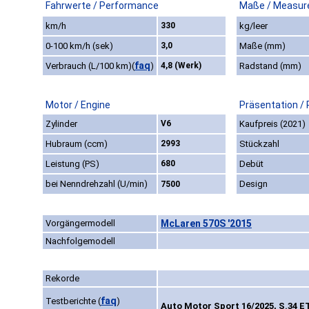
Fahrwerte / Performance
Maße / Measur
km/h
330
kg/leer
0-100 km/h (sek)
3,0
Maße (mm)
faq
Verbrauch (L/100 km)
(
)
4,8 (Werk)
Radstand (mm)
Motor / Engine
Präsentation /
Zylinder
V6
Kaufpreis (2021)
Hubraum (ccm)
2993
Stückzahl
Leistung (PS)
680
Debüt
bei Nenndrehzahl (U/min)
Design
7500
Vorgängermodell
McLaren 570S '2015
Nachfolgemodell
Rekorde
faq
Testberichte
(
)
Auto Motor Sport 16/2025, S.34 E