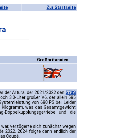
eite
Zur Startseite
ra
Großbritannien
r der Artura, der 2021/2022 den
570S
h 3,0-Liter großer V6, der allein 585
Systemleistung von 680 PS bei. Leider
30 Kilogramm, was das Gesamtgewicht
g-Doppelkupplungsgetriebe und die
n war, verzögerte sich zunächst wegen
e 2022. 2024 folgte dann endlich der
 das Coupé.