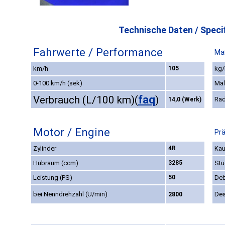
Technische Daten / Specif
Fahrwerte / Performance
Ma
km/h
105
kg/
0-100 km/h (sek)
Ma
faq
Verbrauch (L/100 km)
(
)
Rad
14,0 (Werk)
Motor / Engine
Prä
Zylinder
4R
Kau
Hubraum (ccm)
3285
Stü
Leistung (PS)
50
Deb
bei Nenndrehzahl (U/min)
Des
2800