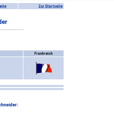
eite
Zur Startseite
der
Frankreich
hneider: