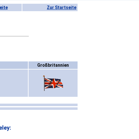
eite
Zur Startseite
Großbritannien
ley: