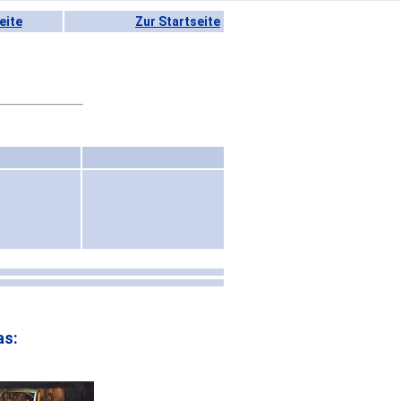
eite
Zur Startseite
as: