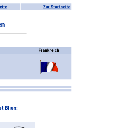
eite
Zur Startseite
en
Frankreich
t Blien: