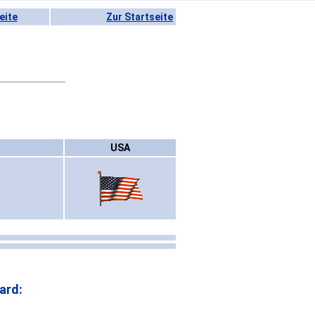
eite
Zur Startseite
USA
ard: