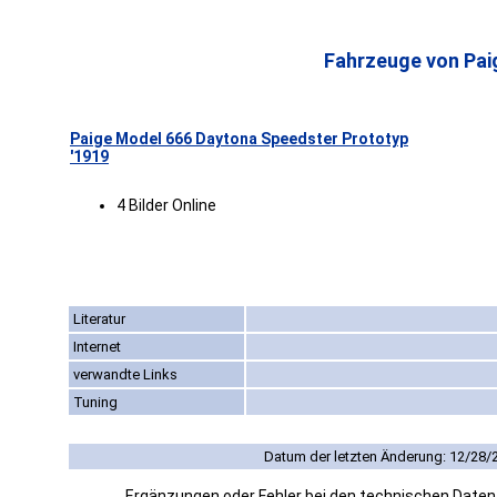
Fahrzeuge von Pai
Paige Model 666 Daytona Speedster Prototyp
'1919
4 Bilder Online
Literatur
Internet
verwandte Links
Tuning
Datum der letzten Änderung: 12/28/
Ergänzungen oder Fehler bei den technischen Date