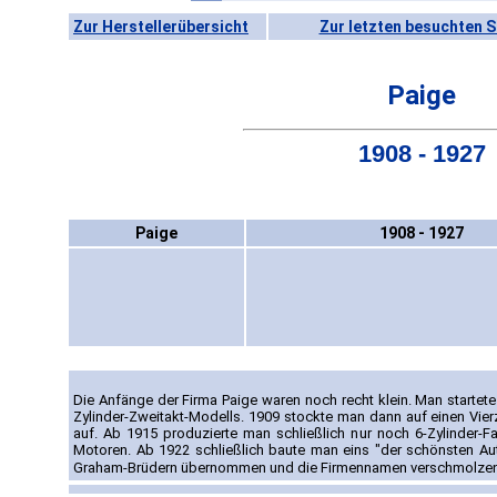
Zur Herstellerübersicht
Zur letzten besuchten S
Paige
1908 - 1927
Paige
1908 - 1927
Die Anfänge der Firma Paige waren noch recht klein. Man startete 
Zylinder-Zweitakt-Modells. 1909 stockte man dann auf einen Vierz
auf. Ab 1915 produzierte man schließlich nur noch 6-Zylinder-F
Motoren. Ab 1922 schließlich baute man eins "der schönsten A
Graham-Brüdern übernommen und die Firmennamen verschmolze