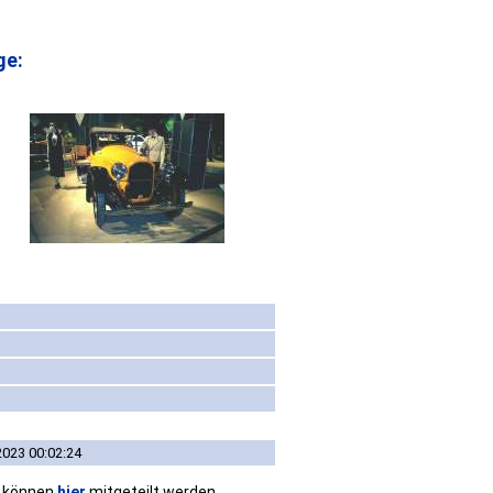
ge:
2023 00:02:24
n können
hier
mitgeteilt werden.