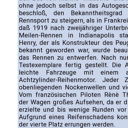
ohne jedoch selbst in das Autogesc
beschloß, den Bekanntheitsgra
Rennsport zu steigern, als in Frankr
daß 1919 nach zweijähriger Unterbr
Meilen-Rennen in Indianapolis stat
Henry, der als Konstrukteur des Pe
bekannt geworden war, wurde beau
das Rennen zu entwerfen. Nach nu
Testexemplare fertig gestellt. Die
leichte Fahrzeuge mit einem aus
Achtzylinder-Reihenmotor. Jeder 
obenliegenden Nockenwellen und vie
Vom französischen Piloten Rènè Tho
der Wagen großes Aufsehen, da er d
erzielte und bis wenige Runden vor
Aufgrund eines Reifenschadens konn
der vierte Platz errungen werden.