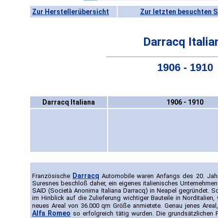
Zur Herstellerübersicht
Zur letzten besuchten S
Darracq Italia
1906 - 1910
Darracq Italiana
1906 - 1910
Darracq
Französische
Automobile waren Anfangs des 20. Jahrhu
Suresnes beschloß daher, ein eigenes italienisches Unternehme
SAID (Società Anonima Italiana Darracq) in Neapel gegründet. Sc
im Hinblick auf die Zulieferung wichtiger Bauteile in Norditalie
neues Areal von 36.000 qm Größe anmietete. Genau jenes Areal
Alfa Romeo
so erfolgreich tätig wurden. Die grundsätzlichen