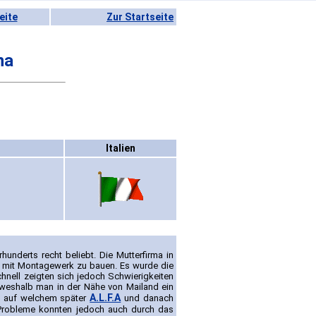
eite
Zur Startseite
na
Italien
nderts recht beliebt. Die Mutterfirma in
n mit Montagewerk zu bauen. Es wurde die
hnell zeigten sich jedoch Schwierigkeiten
n, weshalb man in der Nähe von Mailand ein
A.L.F.A
, auf welchem später
und danach
 Probleme konnten jedoch auch durch das