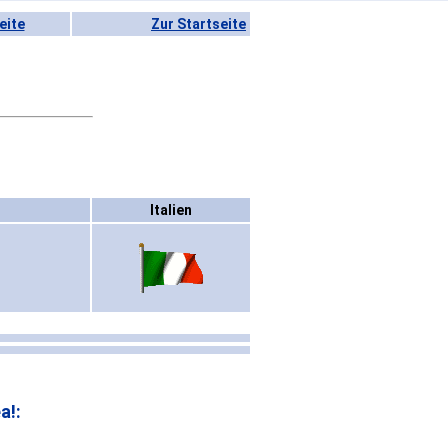
eite
Zur Startseite
Italien
a!: