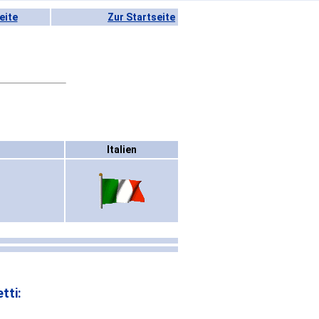
eite
Zur Startseite
Italien
tti: