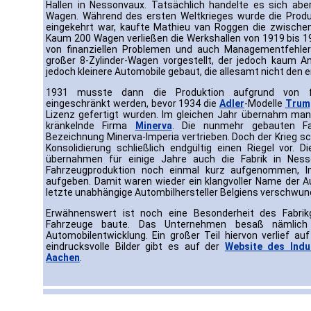
Hallen in Nessonvaux. Tatsächlich handelte es sich abe
Wagen. Während des ersten Weltkrieges wurde die Produk
eingekehrt war, kaufte Mathieu van Roggen die zwischen
Kaum 200 Wagen verließen die Werkshallen von 1919 bis 1
von finanziellen Problemen und auch Managementfehle
großer 8-Zylinder-Wagen vorgestellt, der jedoch kaum A
jedoch kleinere Automobile gebaut, die allesamt nicht den e
1931 musste dann die Produktion aufgrund von fin
eingeschränkt werden, bevor 1934 die
Adler
-Modelle
Trum
Lizenz gefertigt wurden. Im gleichen Jahr übernahm man
kränkelnde Firma
Minerva
. Die nunmehr gebauten Fa
Bezeichnung Minerva-Imperia vertrieben. Doch der Krieg
Konsolidierung schließlich endgültig einen Riegel vor.
übernahmen für einige Jahre auch die Fabrik in Nes
Fahrzeugproduktion noch einmal kurz aufgenommen, I
aufgeben. Damit waren wieder ein klangvoller Name der A
letzte unabhängige Autombilhersteller Belgiens verschwun
Erwähnenswert ist noch eine Besonderheit des Fabrik
Fahrzeuge baute. Das Unternehmen besaß nämlich 
Automobilentwicklung. Ein großer Teil hiervon verlief a
eindrucksvolle Bilder gibt es auf der
Website des Indu
Aachen
.