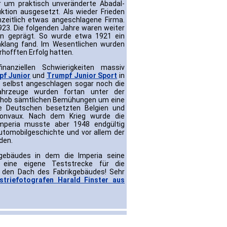
r um praktisch unveränderte Abadal-
tion ausgesetzt. Als wieder Frieden
zeitlich etwas angeschlagene Firma.
923. Die folgenden Jahre waren weiter
rn geprägt. So wurde etwa 1921 ein
nklang fand. Im Wesentlichen wurden
rhofften Erfolg hatten.
anziellen Schwierigkeiten massiv
pf Junior
und
Trumpf Junior Sport
in
 selbst angeschlagen sogar noch die
hrzeuge wurden fortan unter der
 schob sämtlichen Bemühungen um eine
 Die Deutschen besetzten Belgien und
sonvaux. Nach dem Krieg wurde die
mperia musste aber 1948 endgültig
utomobilgeschichte und vor allem der
den.
gebäudes in dem die Imperia seine
eine eigene Teststrecke für die
uf den Dach des Fabrikgebäudes! Sehr
striefotografen Harald Finster aus