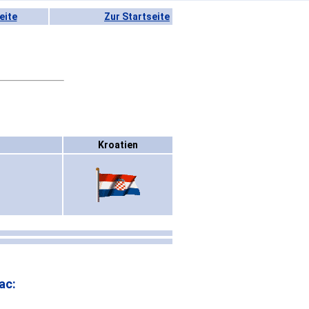
eite
Zur Startseite
Kroatien
ac: