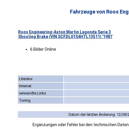
Fahrzeuge von Roos Engi
Roos Engineering-Aston Martin Lagonda Serie 3
Shooting Brake (VIN SCFDL01S4HTL13511) '1987
6 Bilder Online
Literatur
Internet
verwandte Links
Tuning
Datum der letzten Änderung: 12/28/
Ergänzungen oder Fehler bei den technischen Date