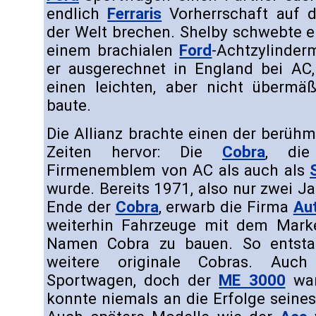
endlich
Ferraris
Vorherrschaft auf 
der Welt brechen. Shelby schwebte e
einem brachialen
Ford
-Achtzylinder
er ausgerechnet in England bei 
einen leichten, aber nicht übermä
baute.
Die Allianz brachte einen der berüh
Zeiten hervor: Die
Cobra
, di
Firmenemblem von AC als auch als
wurde. Bereits 1971, also nur zwei Ja
Ende der
Cobra
, erwarb die Firma
Au
weiterhin Fahrzeuge mit dem Mar
Namen Cobra zu bauen. So entstan
weitere originale Cobras. Auc
Sportwagen, doch der
ME 3000
war
konnte niemals an die Erfolge seine