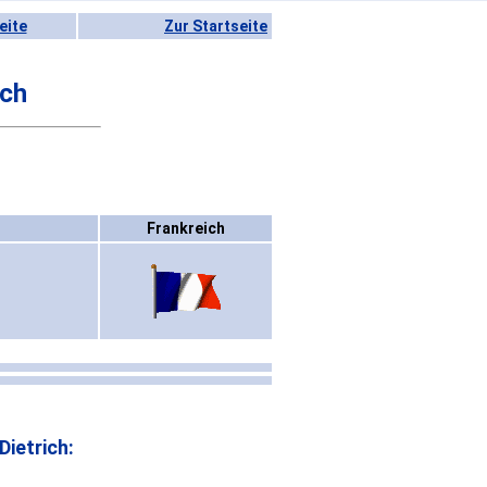
eite
Zur Startseite
ich
Frankreich
ietrich: