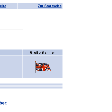
eite
Zur Startseite
Großbritannien
ber: