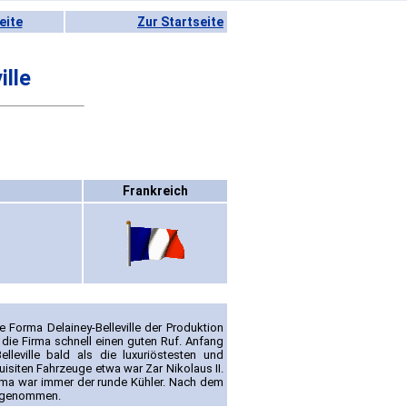
eite
Zur Startseite
ille
Frankreich
e Forma Delainey-Belleville der Produktion
 die Firma schnell einen guten Ruf. Anfang
leville bald als die luxuriöstesten und
quisiten Fahrzeuge etwa war Zar Nikolaus II.
irma war immer der runde Kühler. Nach dem
aufgenommen.