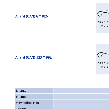
Allard (CAN) G '1926
Allard (CAN) J2X '1992
Literatur
Internet
verwandte Links
Tuning