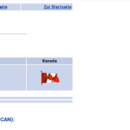
eite
Zur Startseite
)
Kanada
(CAN):