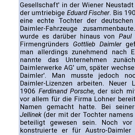
Gesellschaft' in der Wiener Neustadt
der umtriebige
Eduard Fischer
. Bis 1
eine echte Tochter der deutsche
Daimler-Fahrzeuge zusammenbaut
wurde es darüber hinaus von
Paul 
Firmengründers
Gottlieb Daimler
gef
man allerdings zunehmend nach Ei
nannte das Unternehmen zunächst
Daimlerwerke AG' um, später wechsel
Daimler'. Man musste jedoch noc
Daimler-Lizenzen arbeiten. Neuer 
1906
Ferdinand Porsche
, der sich m
vor allem für die Firma Lohner bere
Namen gemacht hatte. Bei seiner
Jellinek
(der mit der Tochter namens
beteiligt gewesen sein. Noch vor
konstruierte er für Austro-Daimler