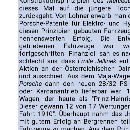
Konstruktionsprinzipien des
Merced
dieses Mal auf die jüngere To
zurückgeht. Von Lohner erwarb man 
Porsche-Patente für Elektro- und H
diesen Prinzipien gebauten Fahrzeu
nennenswerten Erfolg. Die Ent
getriebenen Fahrzeuge war 
fortgeschritten. Finanziell sah es 
schlecht aus, dass
Emile Jellinek
entt
Aktien an der Österreichischen Dai
und ausschied. Aus dem Maja-Wage
Porsche
dann den neuen 28/32 PS-W
oder Kardanantrieb lieferbar war. 
Wagen, der heute als "Prinz-Heinri
Dieser gewann 12 von 17 Wertungen d
Fahrt 1910". Überhaupt nahm das 
mit gutem Erfolg an Bergrennen tei
Fahrzeuge zu machen. Aus dem Prin