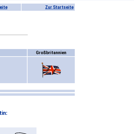
eite
Zur Startseite
Großbritannien
in: