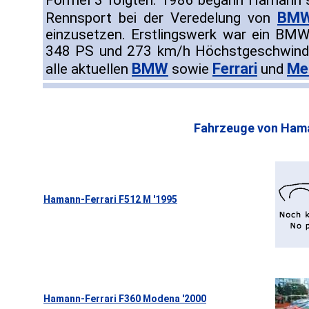
Formel 3 folgten. 1986 begann Hamann 
BM
Rennsport bei der Veredelung von
einzusetzen. Erstlingswerk war ein BM
348 PS und 273 km/h Höchstgeschwindi
BMW
Ferrari
Me
alle aktuellen
sowie
und
Fahrzeuge von Ham
Hamann-Ferrari F512 M '1995
Hamann-Ferrari F360 Modena '2000