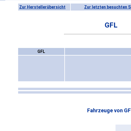
Zur Herstellerübersicht
Zur letzten besuchten S
GFL
GFL
Fahrzeuge von GF