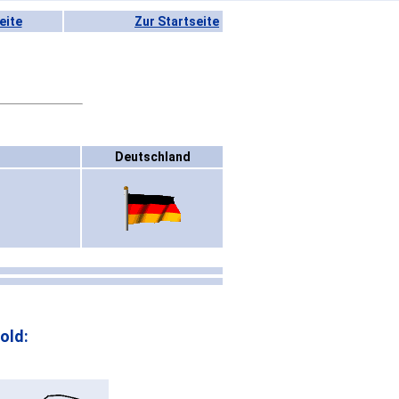
eite
Zur Startseite
Deutschland
old: