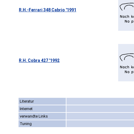
R.H.-Ferrari 348 Cabrio '1991
R.H. Cobra 427 '1992
Literatur
Internet
verwandte Links
Tuning