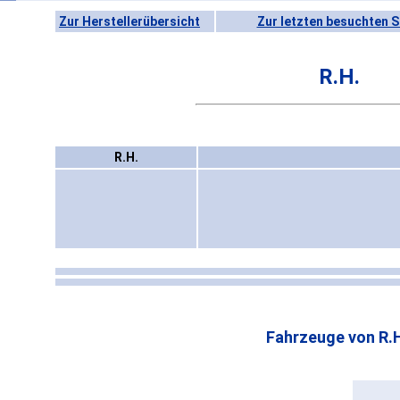
Zur Herstellerübersicht
Zur letzten besuchten S
R.H.
R.H.
Fahrzeuge von R.H