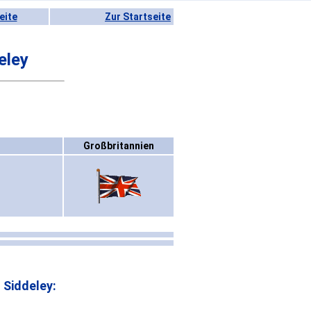
eite
Zur Startseite
eley
Großbritannien
Siddeley: