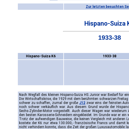
Zur letzten besuchten Se
Hispano-Suiza 
1933-38
Hispano-Suiza K6
1933-38
Nach Wegfall des kleinen Hispano-Suiza HS Junior war Bedarf für ei
Die Wirtschaftskrise, die 1929 mit dem berühmten schwarzen Freita
schwer zu schaffen, zumal der große
J12
zwar eins der feinsten Auto
noch schwer verkäuflich war. Aus diesem Grund wurde der Hispan
Sechs-Zylinder-Motor vorgestellt. Auch dieser Wagen war wiederum ä
den besten Karosserie-Schneidern eingekleidet. Im Grunde war er ein
Trotz der aufwendigen Bauweise, die keinen Vergleich mit anderen 
kostete der K6 nur etwa 130.000,- französische Francs und damit 
nicht verhindern konnte, dass die Zeit der großen Luxusautomobile l