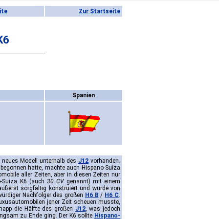
ite
Zur Startseite
K6
Spanien
n neues Modell unterhalb des
J12
vorhanden.
g begonnen hatte, machte auch Hispano-Suiza
mobile aller Zeiten, aber in diesen Zeiten nur
o-Suiza K6 (auch
30 CV
genannt) mit einem
ußerst sorgfältig konstruiert und wurde von
 würdiger Nachfolger des großen
H6 B
/
H6 C
.
Luxusautomobilen jener Zeit scheuen musste,
knapp die Hälfte des großen
J12
, was jedoch
angsam zu Ende ging. Der K6 sollte
Hispano-