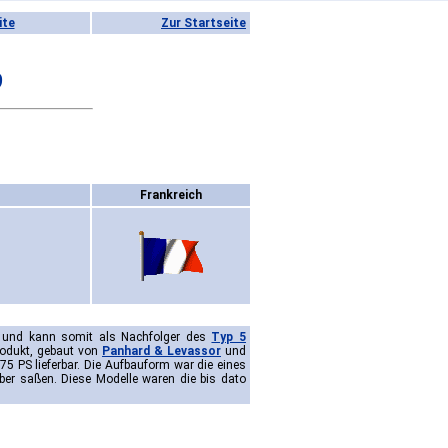
ite
Zur Startseite
9
Frankreich
" und kann somit als Nachfolger des
Typ 5
rodukt, gebaut von
Panhard & Levassor
und
,75 PS lieferbar. Die Aufbauform war die eines
ber saßen. Diese Modelle waren die bis dato