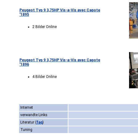
Peugeot Typ 9 3,75HP Vis-a-Vis avec Capote
'1895
2 Bilder Online
Peugeot Typ 9 3,75HP Vis-a-Vis avec Capote
'1896
4 Bilder Online
Internet
verwandte Links
Literatur
(
faq
)
Tuning