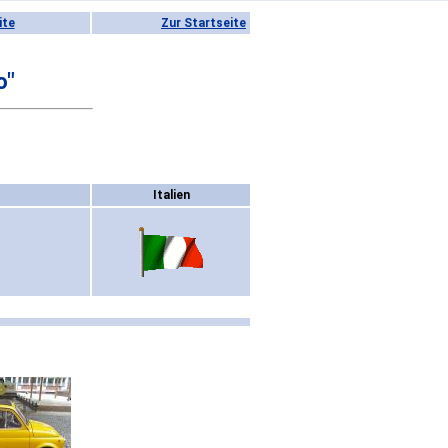
ite
Zur Startseite
o"
Italien