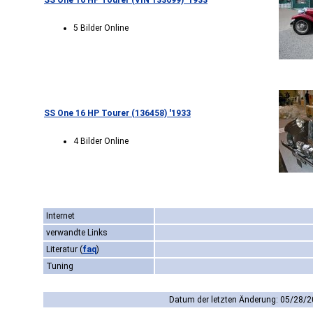
SS One 16 HP Tourer (VIN 133699) '1933
5 Bilder Online
SS One 16 HP Tourer (136458) '1933
4 Bilder Online
Internet
verwandte Links
Literatur
(
faq
)
Tuning
Datum der letzten Änderung: 05/28/2