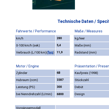
Technische Daten / Specif
Fahrwerte / Performance
Maße / Measures
km/h
280
kg/leer
0-100 km/h (sek)
5,4
Maße (mm)
faq
Verbrauch (L/100 km)
(
)
11,9
Radstand (mm)
Motor / Engine
Präsentation / Prese
Zylinder
6B
Kaufpreis (1998)
Hubraum (ccm)
3387
Stückzahl
Leistung (PS)
300
Debüt
bei Nenndrehzahl (U/min)
Design
6800
Vorgängermodell