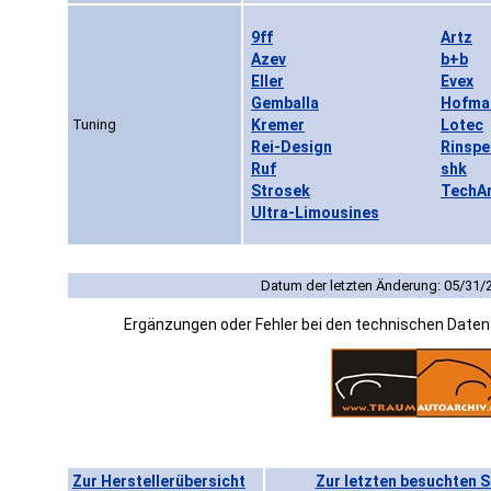
9ff
Artz
Azev
b+b
Eller
Evex
Gemballa
Hofma
Tuning
Kremer
Lotec
Rei-Design
Rinsp
Ruf
shk
Strosek
TechA
Ultra-Limousines
Datum der letzten Änderung: 05/31/
Ergänzungen oder Fehler bei den technischen Date
Zur Herstellerübersicht
Zur letzten besuchten S